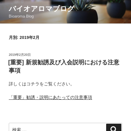
コ
バイオアロマブログ
ン
Bioaroma Blog
テ
ン
ツ
月別: 2019年2月
へ
ス
キ
投
2019年2月20日
ッ
稿
[重要] 新規勧誘及び入会説明における注意
日:
プ
事項
詳しくはコチラをご覧ください。
「重要」勧誘・説明にあたっての注意事項
検
検