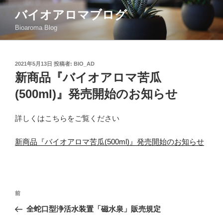
コ
バイオアロマブログ
ン
Bioaroma Blog
テ
ン
ツ
投
2021年5月13日
投稿者:
BIO_AD
へ
稿
新商品『バイオアロマ苦瓜
ス
日:
キ
(500ml)』発売開始のお知らせ
ッ
プ
詳しくはこちらをご覧ください
新商品『バイオアロマ苦瓜(500ml)』発売開始のお知らせ
投
過
前
稿
去
全蛇口型浄活水装置「磁水泉」販売規定
ナ
の