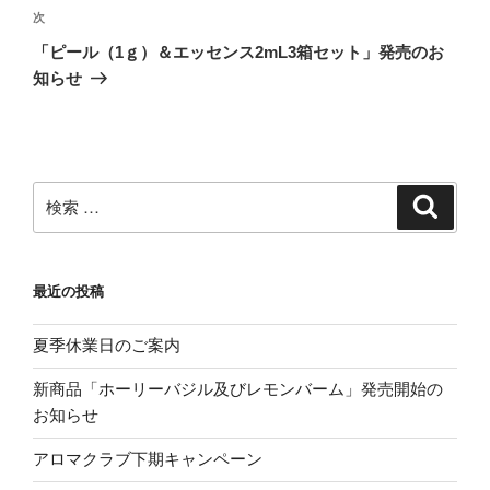
ビ
投
次
次
稿
ゲ
の
「ピール（1ｇ）＆エッセンス2mL3箱セット」発売のお
投
ー
知らせ
稿
シ
ョ
ン
検
検
索
索:
最近の投稿
夏季休業日のご案内
新商品「ホーリーバジル及びレモンバーム」発売開始の
お知らせ
アロマクラブ下期キャンペーン